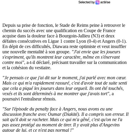
Depuis sa prise de fonction, le Stade de Reims peine à retrouver le
chemin du succès avec une qualification en Coupe de France
acquise dans la douleur face à Bourgoin-Jallieu (N3) et deux
défaites consécutives en Ligue 1 contre Lyon (0-4) et Angers (0-1).
En dépit de ces difficultés, Diawara reste optimiste et veut insuffler
une nouvelle mentalité à son groupe.
"J'ai envie que les joueurs
s'expriment, qu'ils montrent leur caractère, même en s'énervant
contre moi"
, a-t-il déclaré, précisant travailler sur la communication
et la cohésion du vestiaire.
"Je pensais ce que j'ai dit sur le moment, j'ai parlé avec mon cœur.
Mais ce qui m'a rapidement rassuré, c'est d'avoir tout de suite senti
que cela a piqué les joueurs dans leur orgueil. Ils ont été touchés,
vexés et ils sont déterminés à me montrer que j'avais tort"
, a
poursuivi l'entraîneur rémois.
"Sur l'épisode du penalty face à Angers, nous avons eu une
discussion franche avec Oumar (Diakité). Il a compris son erreur. Il
sait qu'il doit se racheter. Mais ce qui m'a gêné, c'est qu'on ne l'a
pas assez protégé au moment de tirer. Il y avait plus d'Angevins
autour de lui, et ce n'est pas normal !"