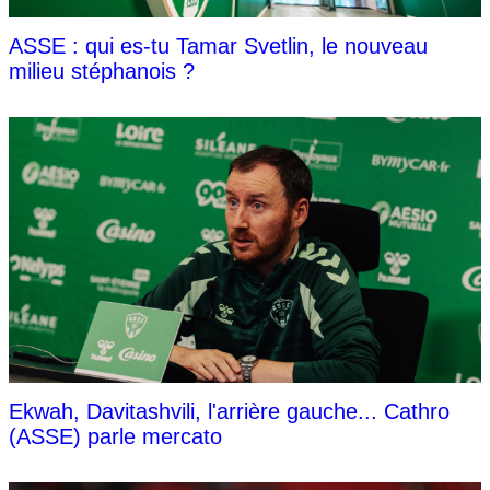
ASSE : qui es-tu Tamar Svetlin, le nouveau
milieu stéphanois ?
Ekwah, Davitashvili, l'arrière gauche... Cathro
(ASSE) parle mercato