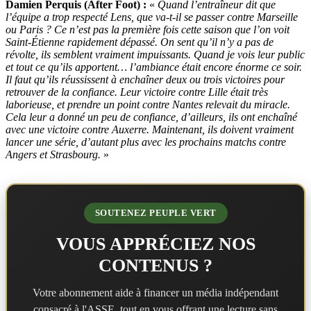
Damien Perquis (After Foot) :
«
Quand l’entraîneur dit que
l’équipe a trop respecté Lens, que va-t-il se passer contre Marseille
ou Paris ? Ce n’est pas la première fois cette saison que l’on voit
Saint-Étienne rapidement dépassé. On sent qu’il n’y a pas de
révolte, ils semblent vraiment impuissants. Quand je vois leur public
et tout ce qu’ils apportent… l’ambiance était encore énorme ce soir.
Il faut qu’ils réussissent à enchaîner deux ou trois victoires pour
retrouver de la confiance. Leur victoire contre Lille était très
laborieuse, et prendre un point contre Nantes relevait du miracle.
Cela leur a donné un peu de confiance, d’ailleurs, ils ont enchaîné
avec une victoire contre Auxerre. Maintenant, ils doivent vraiment
lancer une série, d’autant plus avec les prochains matchs contre
Angers et Strasbourg.
»
SOUTENEZ PEUPLE VERT
VOUS APPRÉCIEZ NOS
CONTENUS ?
Votre abonnement aide à financer un média indépendant
consacré à l'ASSE, tout en vous offrant une lecture sans