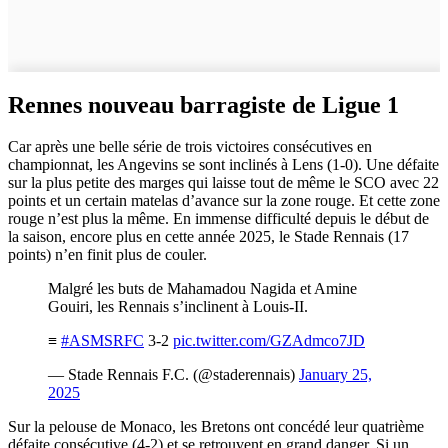
Rennes nouveau barragiste de Ligue 1
Car après une belle série de trois victoires consécutives en
championnat, les Angevins se sont inclinés à Lens (1-0). Une défaite
sur la plus petite des marges qui laisse tout de même le SCO avec 22
points et un certain matelas d’avance sur la zone rouge. Et cette zone
rouge n’est plus la même. En immense difficulté depuis le début de
la saison, encore plus en cette année 2025, le Stade Rennais (17
points) n’en finit plus de couler.
Malgré les buts de Mahamadou Nagida et Amine
Gouiri, les Rennais s’inclinent à Louis-II.
≡
#ASMSRFC
3-2
pic.twitter.com/GZAdmco7JD
— Stade Rennais F.C. (@staderennais)
January 25,
2025
Sur la pelouse de Monaco, les Bretons ont concédé leur quatrième
défaite consécutive (4-2) et se retrouvent en grand danger. Si un