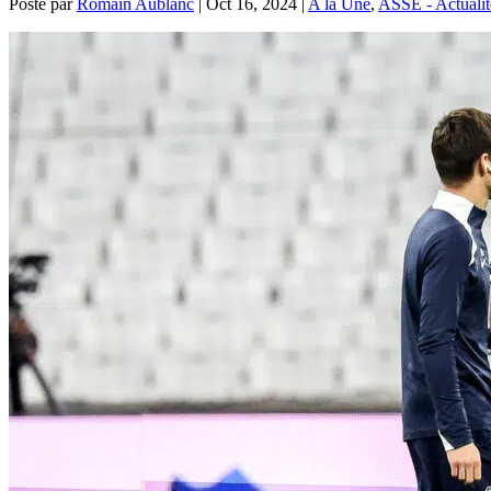
Posté par
Romain Aublanc
|
Oct 16, 2024
|
A la Une
,
ASSE - Actualit