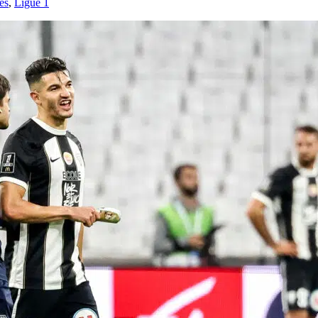
és
,
Ligue 1