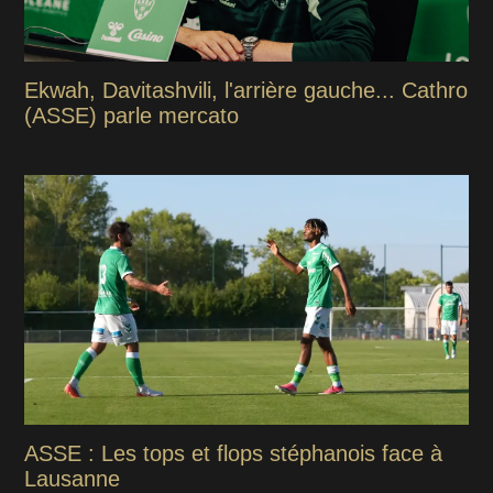
Ekwah, Davitashvili, l'arrière gauche... Cathro
(ASSE) parle mercato
ASSE : Les tops et flops stéphanois face à
Lausanne