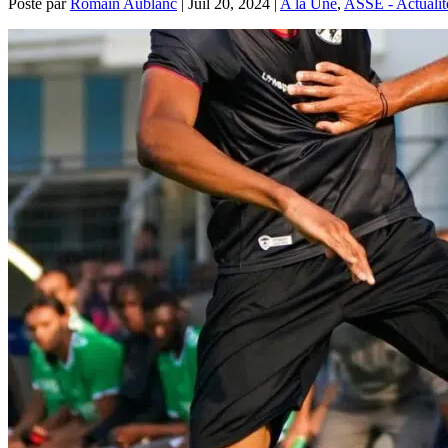
Posté par
Romain Aublanc
|
Juil 20, 2024
|
A la Une
,
ASSE - Actualit