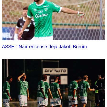
ASSE : Naïr encense déjà Jakob Breum