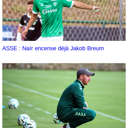
ASSE : Naïr encense déjà Jakob Breum