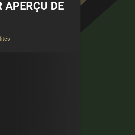
R APERÇU DE
lités