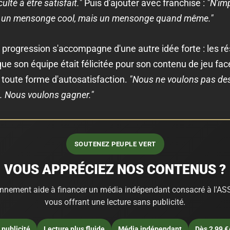
ulté à être satisfait."
Puis d'ajouter avec franchise :
"N'im
re un mensonge cool, mais un mensonge quand même."
progression s'accompagne d'une autre idée forte : les ré
ue son équipe était félicitée pour son contenu de jeu fac
 toute forme d'autosatisfaction.
"Nous ne voulons pas de
u. Nous voulons gagner."
SOUTENEZ PEUPLE VERT
VOUS APPRÉCIEZ NOS CONTENUS ?
nnement aide à financer un média indépendant consacré à l'ASS
vous offrant une lecture sans publicité.
publicité
Lecture plus fluide
Média indépendant
Dès 2,99 €