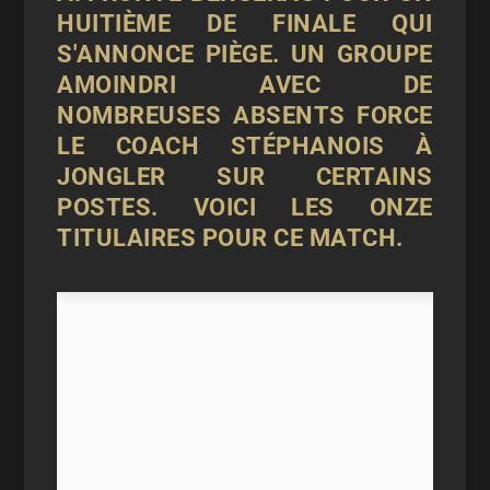
HUITIÈME DE FINALE QUI
S'ANNONCE PIÈGE. UN GROUPE
AMOINDRI AVEC DE
NOMBREUSES ABSENTS FORCE
LE COACH STÉPHANOIS À
JONGLER SUR CERTAINS
POSTES. VOICI LES ONZE
TITULAIRES POUR CE MATCH.