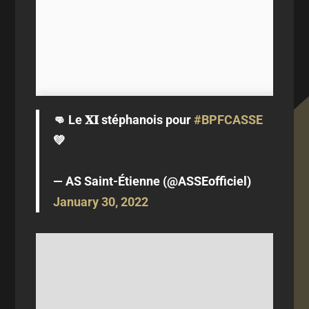
👊 Le 𝐗𝐈 stéphanois pour
#BPFCASSE
💚
— AS Saint-Étienne (@ASSEofficiel)
January 30, 2022