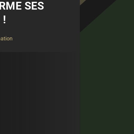
IRME SES
 !
ation