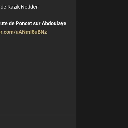
 de Razik Nedder.
aute de Poncet sur Abdoulaye
ter.com/uANml8uBNz