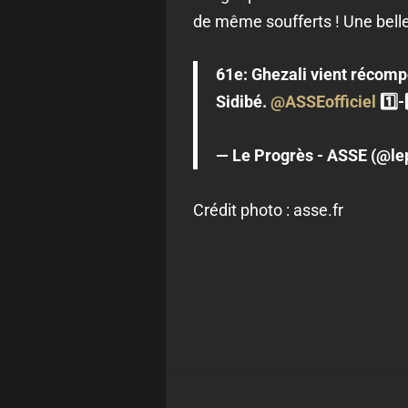
de même soufferts ! Une belle
61e: Ghezali vient récomp
Sidibé.
@ASSEofficiel
1️⃣-
— Le Progrès - ASSE (@le
Crédit photo : asse.fr