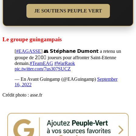
JE SOUTIENS PEUPLE VERT
Le groupe guingampais
[
#EAGASSE
] 👥 𝗦𝘁𝗲́𝗽𝗵𝗮𝗻𝗲 𝗗𝘂𝗺𝗼𝗻𝘁 a retenu un
groupe de 2⃣0⃣ joueurs pour affronter Saint-Etienne
demain.
#TeamEAG
#WarRaok
pic.twitter.com/7us307SUCZ
— En Avant Guingamp (@EAGuingamp)
September
16, 2022
Crédit photo : asse.fr