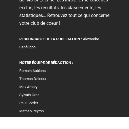
exclus, les résultats, les classements, les
statistiques… Retrouvez tout ce qui concerne
votre club de coeur !
RESPONSABLE DE LA PUBLICATION :
Alexandre
Sanfilippo
NOTRE ÉQUIPE DE RÉDACTION :
Romain Aublanc
Thomas Delcourt
Max Amory
Sylvain Gras
Paul Bordet
Mathéo Peyron
Clément Estrat–Baudry
Colin Sabatier