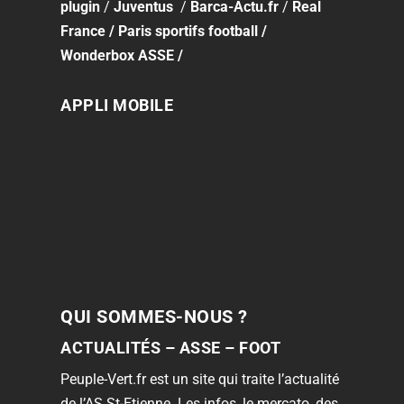
plugin
/
Juventus
/
Barca-Actu.fr
/
Real
France
/
Paris sportifs football
/
Wonderbox ASSE
/
APPLI MOBILE
QUI SOMMES-NOUS ?
ACTUALITÉS – ASSE – FOOT
Peuple-Vert.fr est un site qui traite l’actualité
de l’AS St-Etienne. Les infos, le mercato, des