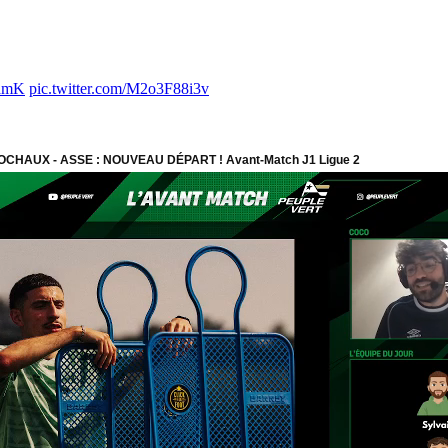
namK
pic.twitter.com/M2o3F88i3v