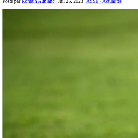
Posté par
Romain Aublanc
|
Juil 25, 2023
|
ASSE - Actualités