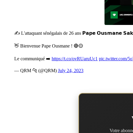
✍️ L'attaquant sénégalais de 26 ans 𝗣𝗮𝗽𝗲 𝗢𝘂𝘀𝗺𝗮𝗻𝗲 𝗦𝗮
👋 Bienvenue Pape Ousmane ! 🔴🟡
Le communiqué ➡️
https://t.co/ovRUaruUc1
pic.twitter.com
— QRM 🐆 (@QRM)
July 24, 2023
Votre abonne