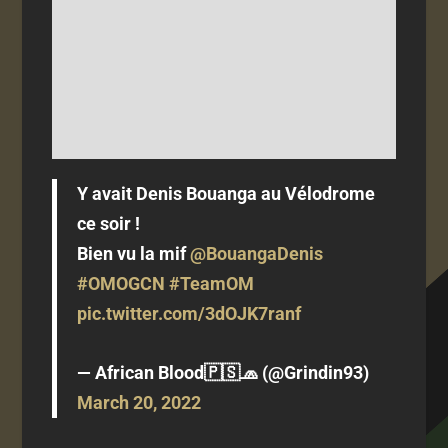
Y avait Denis Bouanga au Vélodrome
ce soir !
Bien vu la mif
@BouangaDenis
#OMOGCN
#TeamOM
pic.twitter.com/3dOJK7ranf
— African Blood🇵🇸🧢 (@Grindin93)
March 20, 2022