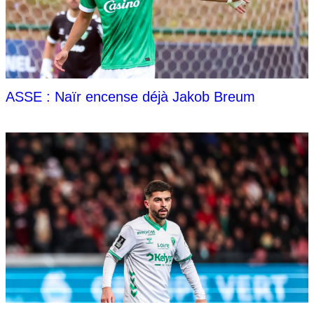
ASSE : Naïr encense déjà Jakob Breum