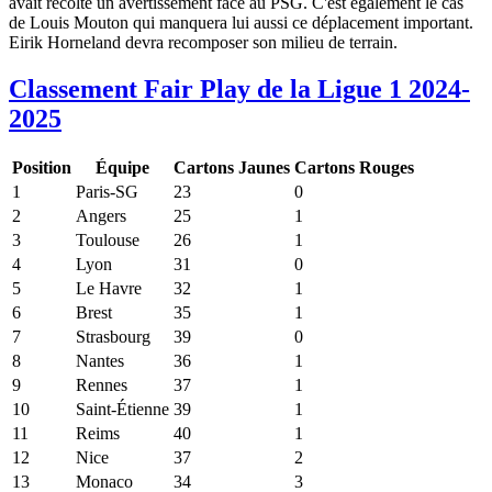
avait récolté un avertissement face au PSG. C'est également le cas
de Louis Mouton qui manquera lui aussi ce déplacement important.
Eirik Horneland devra recomposer son milieu de terrain.
Classement Fair Play de la Ligue 1 2024-
2025
Position
Équipe
Cartons Jaunes
Cartons Rouges
1
Paris-SG
23
0
2
Angers
25
1
3
Toulouse
26
1
4
Lyon
31
0
5
Le Havre
32
1
6
Brest
35
1
7
Strasbourg
39
0
8
Nantes
36
1
9
Rennes
37
1
10
Saint-Étienne
39
1
11
Reims
40
1
12
Nice
37
2
13
Monaco
34
3