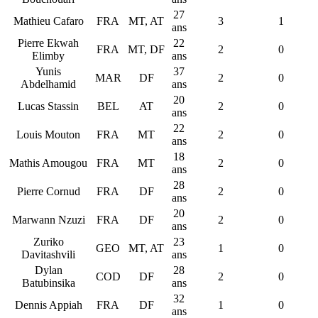
27
Mathieu Cafaro
FRA
MT, AT
3
1
ans
Pierre Ekwah
22
FRA
MT, DF
2
0
Elimby
ans
Yunis
37
MAR
DF
2
0
Abdelhamid
ans
20
Lucas Stassin
BEL
AT
2
0
ans
22
Louis Mouton
FRA
MT
2
0
ans
18
Mathis Amougou
FRA
MT
2
0
ans
28
Pierre Cornud
FRA
DF
2
0
ans
20
Marwann Nzuzi
FRA
DF
2
0
ans
Zuriko
23
GEO
MT, AT
1
0
Davitashvili
ans
Dylan
28
COD
DF
2
0
Batubinsika
ans
32
Dennis Appiah
FRA
DF
1
0
ans