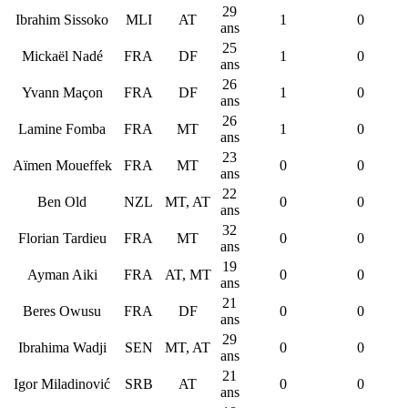
29
Ibrahim Sissoko
MLI
AT
1
0
ans
25
Mickaël Nadé
FRA
DF
1
0
ans
26
Yvann Maçon
FRA
DF
1
0
ans
26
Lamine Fomba
FRA
MT
1
0
ans
23
Aïmen Moueffek
FRA
MT
0
0
ans
22
Ben Old
NZL
MT, AT
0
0
ans
32
Florian Tardieu
FRA
MT
0
0
ans
19
Ayman Aiki
FRA
AT, MT
0
0
ans
21
Beres Owusu
FRA
DF
0
0
ans
29
Ibrahima Wadji
SEN
MT, AT
0
0
ans
21
Igor Miladinović
SRB
AT
0
0
ans