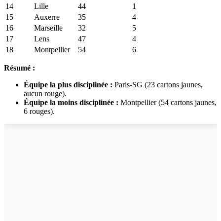
14
Lille
44
1
15
Auxerre
35
4
16
Marseille
32
5
17
Lens
47
4
18
Montpellier
54
6
Résumé :
Équipe la plus disciplinée :
Paris-SG (23 cartons jaunes,
aucun rouge).
Équipe la moins disciplinée :
Montpellier (54 cartons jaunes,
6 rouges).