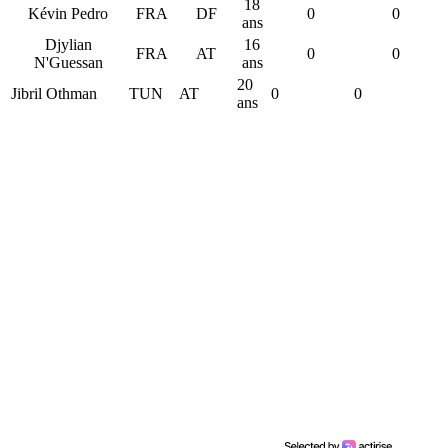
18
Kévin Pedro
FRA
DF
0
0
ans
Djylian
16
FRA
AT
0
0
N'Guessan
ans
20
Jibril Othman
TUN
AT
0
0
ans