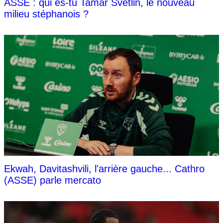
ASSE : qui es-tu Tamar Svetlin, le nouveau
milieu stéphanois ?
Ekwah, Davitashvili, l'arrière gauche... Cathro
(ASSE) parle mercato