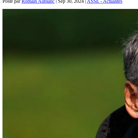
Posté par
Romain Aublanc
|
Sep 30, 2024
|
ASSE - Actualités