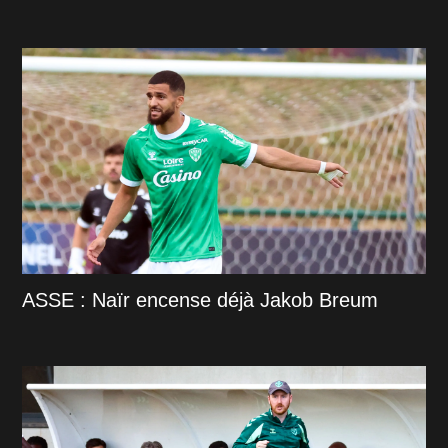
ASSE : Naïr encense déjà Jakob Breum