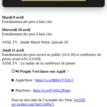
Mardi 9 avril
Entraînement des pros à huis clos
Mercredi 10 avril
Entraînement des pros à huis clos
ASSE.TV : Inside Match Week, épisode 29
Jeudi 11 avril
Entraînement des pros ouvert au public (10 h 30) et conférence de
presse avant #ACAASSE
ASSE.TV : Le replay de la conférence de presse
💥📲 𝐏𝐞𝐮𝐩𝐥𝐞 𝐕𝐞𝐫𝐭 𝐥𝐚𝐧𝐜𝐞 𝐬𝐨𝐧 𝐀𝐩𝐩𝐥𝐢’ !
▶️ AppleStore :
https://t.co/888gyYXJG5
▶️ PlayStore :
https://t.co/FrybSc2Pmm
Pour ne rien rater de l’actualité des Verts.
#ASSE
pic.twitter.com/3grG2nP6c5