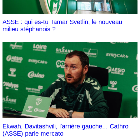
ASSE : qui es-tu Tamar Svetlin, le nouveau
milieu stéphanois ?
Ekwah, Davitashvili, l'arrière gauche... Cathro
(ASSE) parle mercato