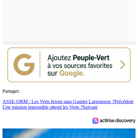
Partager:
ASSE-QRM : Les Verts feront sans Gautier Larsonneur ?
Précédent
Une mission impossible attend les Verts ?
Suivant