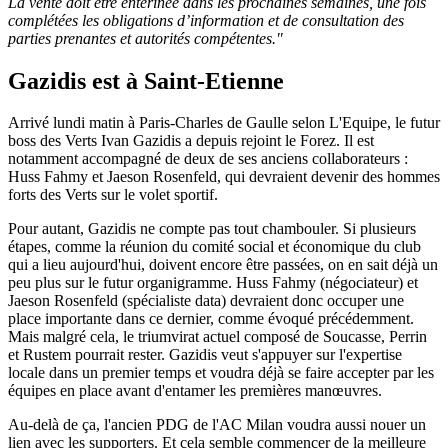
La vente doit être entérinée dans les prochaines semaines, une fois
complétées les obligations d’information et de consultation des
parties prenantes et autorités compétentes."
Gazidis est à Saint-Etienne
Arrivé lundi matin à Paris-Charles de Gaulle selon L'Equipe, le futur
boss des Verts Ivan Gazidis a depuis rejoint le Forez. Il est
notamment accompagné de deux de ses anciens collaborateurs :
Huss Fahmy et Jaeson Rosenfeld, qui devraient devenir des hommes
forts des Verts sur le volet sportif.
Pour autant, Gazidis ne compte pas tout chambouler. Si plusieurs
étapes, comme la réunion du comité social et économique du club
qui a lieu aujourd'hui, doivent encore être passées, on en sait déjà un
peu plus sur le futur organigramme. Huss Fahmy (négociateur) et
Jaeson Rosenfeld (spécialiste data) devraient donc occuper une
place importante dans ce dernier, comme évoqué précédemment.
Mais malgré cela, le triumvirat actuel composé de Soucasse, Perrin
et Rustem pourrait rester. Gazidis veut s'appuyer sur l'expertise
locale dans un premier temps et voudra déjà se faire accepter par les
équipes en place avant d'entamer les premières manœuvres.
Au-delà de ça, l'ancien PDG de l'AC Milan voudra aussi nouer un
lien avec les supporters. Et cela semble commencer de la meilleure