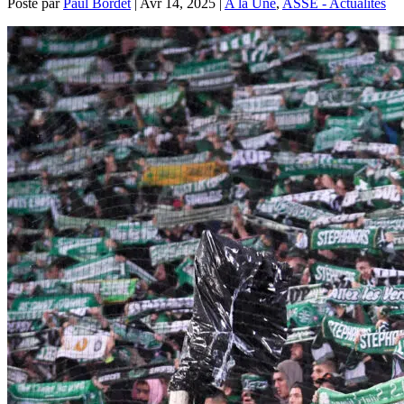
Posté par
Paul Bordet
|
Avr 14, 2025
|
A la Une
,
ASSE - Actualités