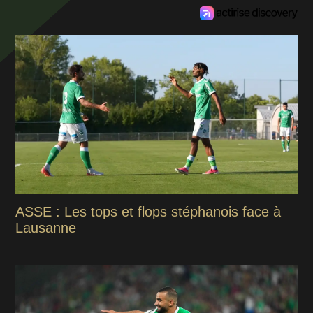
ASSE : Les tops et flops stéphanois face à
Lausanne