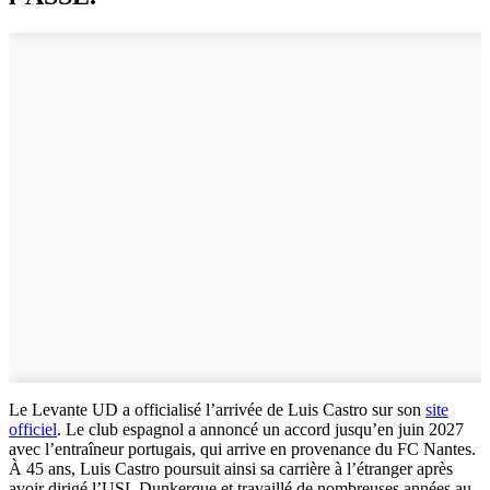
Le Levante UD a officialisé l’arrivée de Luis Castro sur son
site
officiel
. Le club espagnol a annoncé un accord jusqu’en juin 2027
avec l’entraîneur portugais, qui arrive en provenance du FC Nantes.
À 45 ans, Luis Castro poursuit ainsi sa carrière à l’étranger après
avoir dirigé l’USL Dunkerque et travaillé de nombreuses années au