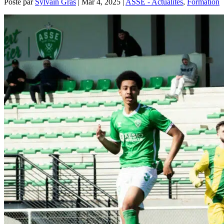
Posté par
Sylvain Gras
|
Mar 4, 2025
|
ASSE - Actualités
,
Formation