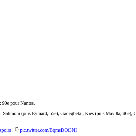
; 90e pour Nantes.
 Sahraoui (puis Eymard, 55e), Gadegbeku, Kies (puis Mayilla, 46e), Ga
spoirs
! 👇
pic.twitter.com/BqmsDOi3NI