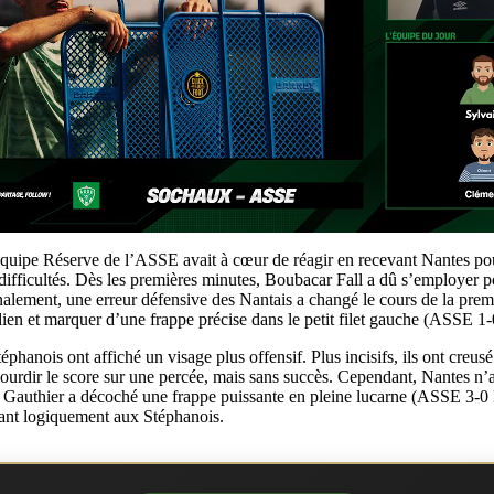
l’équipe Réserve de l’ASSE avait à cœur de réagir en recevant Nantes p
difficultés. Dès les premières minutes, Boubacar Fall a dû s’employer p
Finalement, une erreur défensive des Nantais a changé le cours de la pre
ien et marquer d’une frappe précise dans le petit filet gauche (ASSE 1-
téphanois ont affiché un visage plus offensif. Plus incisifs, ils ont cre
urdir le score sur une percée, mais sans succès. Cependant, Nantes n’a 
ne Gauthier a décoché une frappe puissante en pleine lucarne (ASSE 3-0
nant logiquement aux Stéphanois.