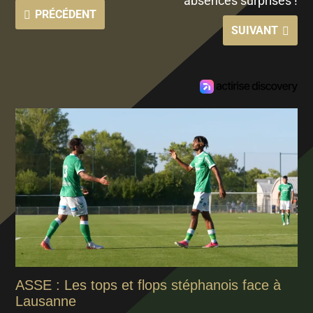
absences surprises !
PRÉCÉDENT
SUIVANT
ASSE : Les tops et flops stéphanois face à
Lausanne