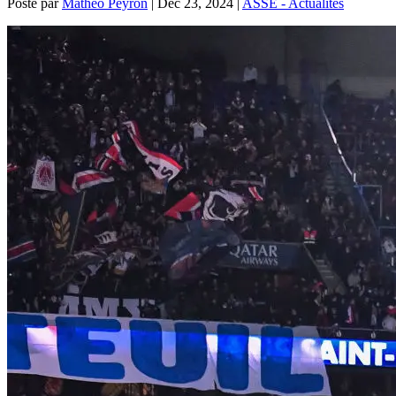
Posté par
Mathéo Peyron
|
Déc 23, 2024
|
ASSE - Actualités