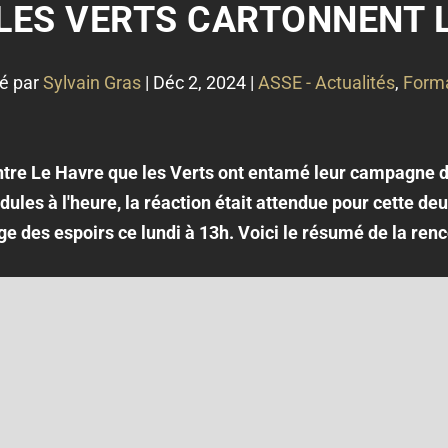
 LES VERTS CARTONNENT L
é par
Sylvain Gras
|
Déc 2, 2024
|
ASSE - Actualités
,
Form
tre Le Havre que les Verts ont entamé leur campagne d
ules à l'heure, la réaction était attendue pour cette de
e des espoirs ce lundi à 13h. Voici le résumé de la renco