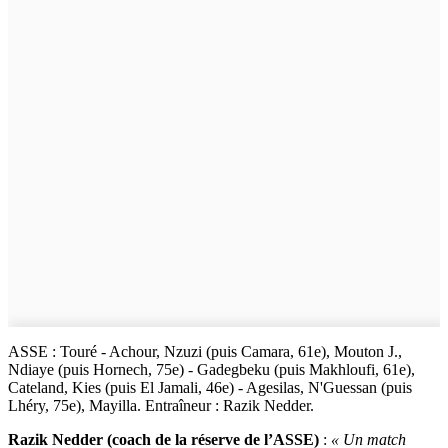
ASSE : Touré - Achour, Nzuzi (puis Camara, 61e), Mouton J.,
Ndiaye (puis Hornech, 75e) - Gadegbeku (puis Makhloufi, 61e),
Cateland, Kies (puis El Jamali, 46e) - Agesilas, N'Guessan (puis
Lhéry, 75e), Mayilla. Entraîneur : Razik Nedder.
Razik Nedder (coach de la réserve de l’ASSE)
:
« Un match