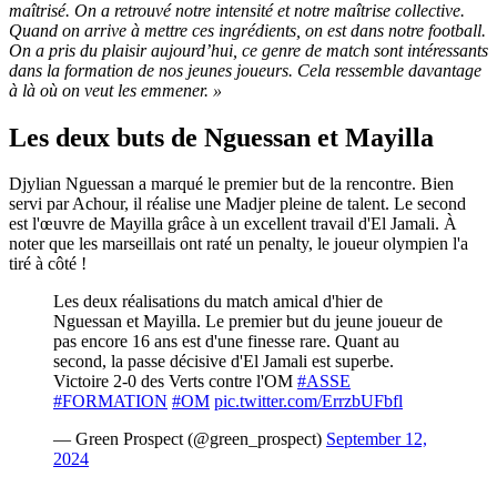
maîtrisé. On a retrouvé notre intensité et notre maîtrise collective.
Quand on arrive à mettre ces ingrédients, on est dans notre football.
On a pris du plaisir aujourd’hui, ce genre de match sont intéressants
dans la formation de nos jeunes joueurs. Cela ressemble davantage
à là où on veut les emmener. »
Les deux buts de Nguessan et Mayilla
Djylian Nguessan a marqué le premier but de la rencontre. Bien
servi par Achour, il réalise une Madjer pleine de talent. Le second
est l'œuvre de Mayilla grâce à un excellent travail d'El Jamali. À
noter que les marseillais ont raté un penalty, le joueur olympien l'a
tiré à côté !
Les deux réalisations du match amical d'hier de
Nguessan et Mayilla. Le premier but du jeune joueur de
pas encore 16 ans est d'une finesse rare. Quant au
second, la passe décisive d'El Jamali est superbe.
Victoire 2-0 des Verts contre l'OM
#ASSE
#FORMATION
#OM
pic.twitter.com/ErrzbUFbfl
— Green Prospect (@green_prospect)
September 12,
2024