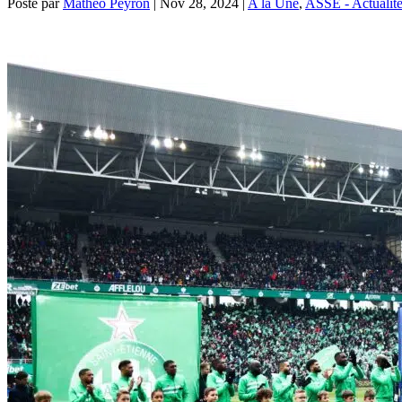
Posté par
Mathéo Peyron
|
Nov 28, 2024
|
A la Une
,
ASSE - Actualit