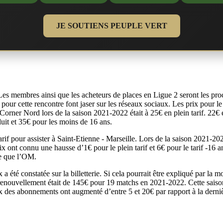
JE SOUTIENS PEUPLE VERT
s membres ainsi que les acheteurs de places en Ligue 2 seront les proch
s pour cette rencontre font jaser sur les réseaux sociaux. Les prix pour
Corner Nord lors de la saison 2021-2022 était à 25€ en plein tarif. 22€ 
éduit et 35€ pour les moins de 16 ans.
rif pour assister à Saint-Etienne - Marseille. Lors de la saison 2021-202
ont connu une hausse d’1€ pour le plein tarif et 6€ pour le tarif -16 an
re que l’OM.
été constatée sur la billetterie. Si cela pourrait être expliqué par la mo
renouvellement était de 145€ pour 19 matchs en 2021-2022. Cette sais
x des abonnements ont augmenté d’entre 5 et 20€ par rapport à la derniè