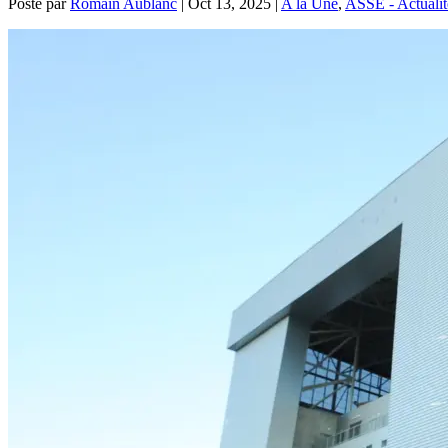
Posté par
Romain Aublanc
|
Oct 13, 2025
|
A la Une
,
ASSE - Actualit