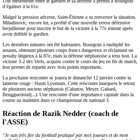
Une mésentente entre le gardien et sa défense a permis à Bourgoin
d’égaliser à la 61e.
Malgré la pression adverse, Saint-Étienne a su renverser la situation.
Miladinovic, encore lui, a profité d’une nouvelle erreur défensive
berjallienne pour inscrire le but de la victoire à la 77e minute après
avoir dribblé le gardien.
Les dernières minutes ont été haletantes. Bourgoin a multiplié les
assauts, obtenant plusieurs coups francs dangereux et réclamant un
penalty litigieux à la 87e, mais la défense stéphanoise a tenu bon. La
victoire 3-2 des Verts, acquise contre le cours du jeu en fin de match,
leur permet de repartir avec trois points importants.
La prochaine rencontre se jouera le dimanche 12 janvier contre la
lanterne rouge : Hauts Lyonnais. Cette rencontre marquera le retour
de plusieurs anciens stéphanois (Cabaton, Meyer, Gabard,
Bengguedoudj...). Une rencontre d'une importance capitale dans la
course au maintien dans ce championnat de national 3.
Réaction de Razik Nedder (coach de
l'ASSE)
"Je suis très fier du football pratiqué par mes joueurs et de mon