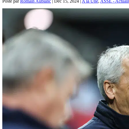
Posté par
Romain Aublanc
|
Déc 15, 2024
|
A la Une
,
ASSE - Actuali