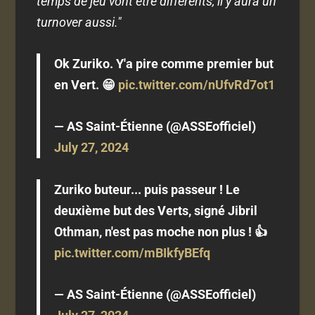
temps de jeu vont être différents, il y aura un
turnover aussi."
Ok Zuriko. Y'a pire comme premier but
en Vert. 😁
pic.twitter.com/nUfvRd7ot1
— AS Saint-Étienne (@ASSEofficiel)
July 27, 2024
Zuriko buteur... puis passeur ! Le
deuxième but des Verts, signé Jibril
Othman, n'est pas moche non plus ! 👍
pic.twitter.com/mBIkfyBEfq
— AS Saint-Étienne (@ASSEofficiel)