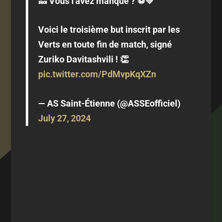
🔙 Vous l'avez manqué ? ⚽️💚
Voici le troisième but inscrit par les
Verts en toute fin de match, signé
Zuriko Davitashvili ! 👏
pic.twitter.com/PdMvpKqXZn
— AS Saint-Étienne (@ASSEofficiel)
July 27, 2024