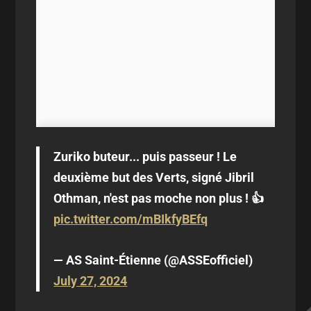
Zuriko buteur... puis passeur ! Le
deuxième but des Verts, signé Jibril
Othman, n'est pas moche non plus ! 👍
pic.twitter.com/mBIkfyBEfq
— AS Saint-Étienne (@ASSEofficiel)
July 27, 2024