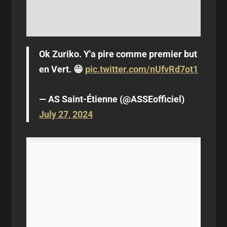
Ok Zuriko. Y'a pire comme premier but
en Vert. 😁
pic.twitter.com/nUfvRd7ot1
— AS Saint-Étienne (@ASSEofficiel)
July 27, 2024