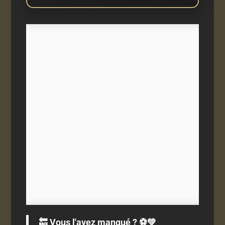
🔙 Vous l'avez manqué ? ⚽️💚