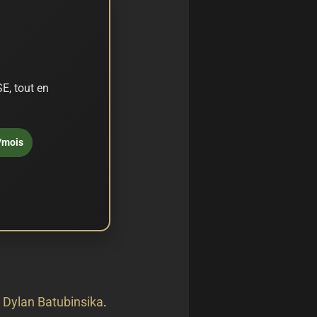
E, tout en
/mois
r
Dylan Batubinsika
.