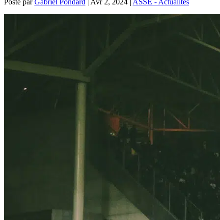
Posté par
Gabriel Pondard
|
Avr 2, 2024
|
ASSE - Actualités