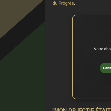
du Progrès
.
Votre abo
Sans 
"MON OBJECTIF ÉTAI