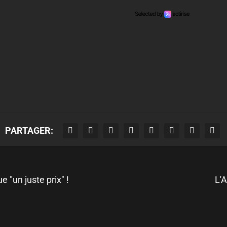
PARTAGER:
e "un juste prix" !
L'A