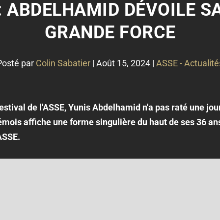
: ABDELHAMID DÉVOILE S
GRANDE FORCE
Posté par
Colin Sabatier
|
Août 15, 2024
|
ASSE - Actualité
stival de l'ASSE, Yunis Abdelhamid n'a pas raté une jou
rémois affiche une forme singulière du haut de ses 36 a
ASSE.