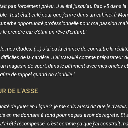
tait pas forcément prévu. J’ai été jusqu’au Bac +5 dans la
e. Tout était calé pour que j’entre dans un cabinet à Montpel
ne superbe opportunité professionnelle pour ma passion mais
u le prendre car c’était un rêve d’enfant."
é de mes études. (...) J’ai eu la chance de connaître la réalité
 difficiles de la carrière. J’ai travaillé comme préparate
n magasin de sport, dans le bâtiment avec mes oncles et
qûre de rappel quand on s’oublie."
R DE L'ASSE
té de jouer en Ligue 2, je me suis aussi dit que je n’avais 
ois en me donnant à fond pour ne pas avoir de regrets. Et a
J’ai été récompensé. C’est comme ça que j’ai construit ma 