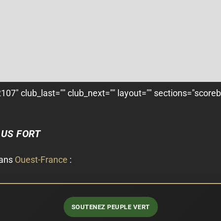
07" club_last="" club_next="" layout="" sections="score
LUS FORT
dans
Ouest-France
:
SOUTENEZ PEUPLE VERT