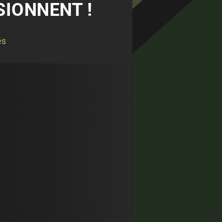
SIONNENT !
és