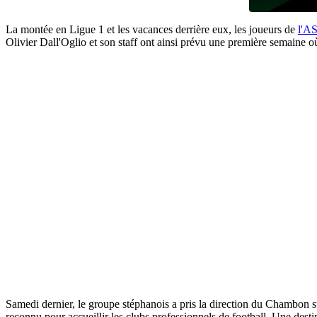
La montée en Ligue 1 et les vacances derrière eux, les joueurs de
l'A
Olivier Dall'Oglio et son staff ont ainsi prévu une première semaine o
Samedi dernier, le groupe stéphanois a pris la direction du Chambon su
reconnu pour accueillir les clubs professionnels de football. Une desti