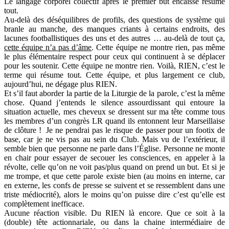
Le langage corporel collectif après le premier but encaissé résume
tout.
Au-delà des déséquilibres de profils, des questions de système qui
branle au manche, des manques criants à certains endroits, des
lacunes footballistiques des uns et des autres … au-delà de tout ça,
cette équipe n’a pas d’âme
. Cette équipe ne montre rien, pas même
le plus élémentaire respect pour ceux qui continuent à se déplacer
pour les soutenir. Cette équipe ne montre rien. Voilà, RIEN, c’est le
terme qui résume tout. Cette équipe, et plus largement ce club,
aujourd’hui, ne dégage plus RIEN.
Et s’il faut aborder la partie de la Liturgie de la parole, c’est la même
chose. Quand j’entends le silence assourdissant qui entoure la
situation actuelle, mes cheveux se dressent sur ma tête comme tous
les membres d’un congrès LR quand ils entonnent leur Marseillaise
de clôture ! Je ne pendrai pas le risque de passer pour un footix de
base, car je ne vis pas au sein du Club. Mais vu de l’extérieur, il
semble bien que personne ne parle dans l’Église. Personne ne monte
en chair pour essayer de secouer les consciences, en appeler à la
révolte, celle qu’on ne voit pas/plus quand on prend un but. Et si je
me trompe, et que cette parole existe bien (au moins en interne, car
en externe, les confs de presse se suivent et se ressemblent dans une
triste médiocrité), alors le moins qu’on puisse dire c’est qu’elle est
complètement inefficace.
Aucune réaction visible. Du RIEN là encore. Que ce soit à la
(double) tête actionnariale, ou dans la chaine intermédiaire de