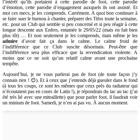
l’intérêt qu’ils portaient à cette parodie de foot, cette parodie
d’émotion, cette parodie d’engagement auxquels ils ont assisté. Et
moi ces mecs, je les comprends. Carrément. A quoi bon continuer à
se faire suer le burnou à chanter, préparer des Tifos toute la semaine,
etc. pour un Club qui semble si peu concerné et si peu réagir à cette
longue descente aux Enfers, entamée le 29/05/22 (mais en fait bien
plus tôt) … Et non seulement je les comprends, mais même je les
admire
d’avoir fait ça dans le calme. Le calme froid de
l’indifférence que ce Club suscite désormais. Peut-être que
l’indifférence sera plus efficace que la revendication violente. A
moins que ce ne soit qu’un relatif calme avant une prochaine
tempête.
Aujourd’hui, je ne vous parlerai pas de foot (de toute façon j’y
connais rien ! 😊). Et à ceux que j’entends déjà gueuler dans le fond
(à tous les coups, ce sont les mêmes que ceux près du radiateur qui
n’écoutaient pas en cours de Latin !), je répondrais du tac au tac (j’ai
été très lié avec une mitraillette) que pour parler foot, il faudrait voir
un minium de foot. Samedi, je n’en ai pas vu. À aucun moment.