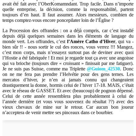
avait été fait avec l’OberKomamndant. Trop facile. Dans n’importe
quelle entreprise, la décision, comme la responsabilité, partent
toujours d’en haut. Il faut assumer. Alors messieurs, combien de
temps comptez-vous encore poncepilater loin de l’Église ?
La Procession des offrandes : on a déjà compris, car c’est installé
depuis déjà quelques semaines dans les éléments de langage du
monde vert. Les offrandes, c’est
l’Amère Catho d’Hiver
, qui va -
bien sûr !! - nous sortir le cul des ronces, vous verrez !!! Mangez,
c’est mon corps, mais n’essayez surtout pas de deviner avec quoi
l’Hostie a été fabriquée ! Et moi je regarde tout ça avec une angoisse
qui va brioche (toujours dire « croissant » finissait par me fatiguer).
Je ne suis pas Suisse, comme ma Triplette
@Guiom_42530
. Donc
on ne me fera pas prendre l’Helvétie pour des gens ternes. Les
mercatos d’hiver, je n’en ai jamais connu qui changeaient
drastiquement la donne, hormis celui de l’hiver 17-18. MAIS, c’était
avec le réseau de GASSET. Et avec (beaucoup) de pognon dépensé.
Celui de cette année ressemblera plus probablement à celui de
l’année dernière (et vous vous souvenez du résultat ??) avec des
vieux chevaux de mine sur le retour. Car aucun bon joueur
n’acceptera de venir mettre ses pinceaux dans ce bourbier.