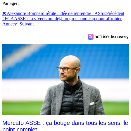
Partager:
❌ Alexandre Bompard réfute l'idée de reprendre l'ASSE
Précédent
#FCAASSE : Les Verts ont déjà un gros handicap pour affronter
Annecy !
Suivant
Mercato ASSE : ça bouge dans tous les sens, le
point complet