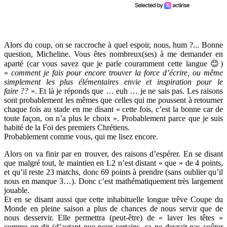
Alors du coup, on se raccroche à quel espoir, nous, hum ?... Bonne
question, Micheline. Vous êtes nombreux(ses) à me demander en
aparté (car vous savez que je parle couramment cette langue 😊)
«
comment je fais pour encore trouver la force d’écrire, ou même
simplement les plus élémentaires envie et inspiration pour le
faire ??
». Et là je réponds que … euh … je ne sais pas. Les raisons
sont probablement les mêmes que celles qui me poussent à retourner
chaque fois au stade en me disant « cette fois, c’est la bonne car de
toute façon, on n’a plus le choix ». Probablement parce que je suis
habité de la Foi des premiers Chrétiens.
Probablement comme vous, qui me lisez encore.
Alors on va finir par en trouver, des raisons d’espérer. En se disant
que malgré tout, le maintien en L2 n’est distant « que » de 4 points,
et qu’il reste 23 matchs, donc 69 points à prendre (sans oublier qu’il
nous en manque 3…). Donc c’est mathématiquement très largement
jouable.
Et en se disant aussi que cette inhabituelle longue trêve Coupe du
Monde en pleine saison a plus de chances de nous servir que de
nous desservir. Elle permettra (peut-être) de « laver les têtes »
comme on dit (d’autant que pour certains, ça ne devrait pas coûter