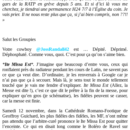
gars de la RATP en grève depuis 5 ans. Et si d’ici là vous me
cherchez, je tiendrai une permanence H24 7/7 à l’Église du coin. Je
vais prier. Il ne nous reste plus que ça, si j’ai bien compris, non ??!!
»
Salut les Groupies
Votre cowboy
@JossRandall42
est … Dépité. Déprimé.
Déphosphaté. Comme vous, quoi. C’est pour ça qu’on s’aime bien.
*
Ite Missa Est
*.
J’imagine que beaucoup d’entre vous, ceux qui
ronflaient près du radiateur pendant les cours de Latin, ne savent pas
ce que ça veut dire. D’ordinaire, je les renverrais à Google car je
n’ai pas que ça à secouer. Mais là, je sens tout le monde tellement
touché que je vais me fendre d’expliquer.
Ite Missa Est
(Allez, la
Messe est dite !), c’est ce que dit le prêtre à la fin de la messe, pour
expliquer qu’en gros (je schématise), les fidèles peuvent se casser,
car la messe est finie.
Samedi 12 novembre, dans la Cathédrale Romano-Footique de
Geoffroy Guichard, les plus fidèles des fidèles, les MF, n’ont même
pas attendu que l’arbitre-curé prononce le Ite Missa Est pour quitter
l’enceinte. Ce qui en disait long comme le Boléro de Ravel sur