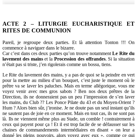
ACTE 2 – LITURGIE EUCHARISTIQUE ET
RITES DE COMMUNION
Pareil, je regroupe deux parties. Et là attention Tonton !!! On
commence à naviguer dans le bizarre.
Car c’est dans ces deux parties qu’on trouve notamment
Le Rite du
lavement des mains
et la
Procession des offrandes
. Si la situation
n’était pas si triste, j’en rigolerais comme un bossu, tiens.
Le Rite du lavement des mains, y a pas de quoi se la peindre en vert
pour la mettre au milieu d’un bouquet, c’est juste le moment où le
prêtre va se laver les paluches. Mais en terme allégorique, vous me
voyez venir avec mes gros sabots ? Ben nos deux prêtres de la
Direction, ils ne donneraient pas un peu l’impression de s’en laver
les mains, du Club ?? Les Ponce Pilate du 43 et du Moyen-Orient ?
Hum ? Alors bien sûr, j’ironise. Je ne doute pas un seul instant qu’ils
ne sautent pas de joie en ce moment. Mais en tout cas, ils ne sont pas
là. Ils ne viennent même plus au Stade, un comble ! contrairement à
ceux qui payent pour ça ! Et il est trop facile de se défausser sur les
chaines de commandements intermédiaires en disant « on leur a
donné les pleins pouvoirs, alors voyez avec eux », comme ce qui