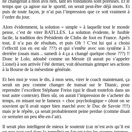
ne changerait à mon avis rien, tant les fondations sont poreuses. Et le
temps que ça agisse sur le sportif, on serait peut-être déjà morts. Et
puis de toute façon, je n’ai pas l’impression que ce soit vraiment à
l’ordre du jour.
Alors évidemment, la solution « simple » à laquelle tout le monde
pense, c’est de virer BATLLES. La solution évidente, le fusible
facile, la tradition des Présidents de Clubs de foot en France. Après
tout, il n’a pas de résultats, et puis Oh ! C’est lui qui a choisi
l’effectif (on en est sûr ???) et qui s’entête avec son système à 3
derrière (ouais mais .. samedi à 4 ça a changé quelque chose ???) !!
Donc le Lolo, adoubé comme un Messie (il aurait pu s’appeler
Lionel) à son arrivée l’été dernier, voit désormais grimper ses actions
à la Bourse de la mésestime générale.
Et ben moi je vous le dis, à mon sens, virer le coach maintenant, ça
serait un peu comme changer de transat sur le Titanic, pour
reprendre l’excellent Stéphane Freiss (qui le disait toutefois dans un
tout autre contexte). Bien sûr, on aurait l’impression de s’acheter du
temps, en misant sur le fameux « choc psychologique » (dont on se
souvient qu’il avait super bien marché avec le Duc de Savoie !!!!)
mais je le répète, ça serait probablement peine perdue (comme disait
ce serrurier un peu tête-en-l’air).
Il serait plus intelligent de mieux le soutenir (car m’est avis qu’il est
un peu tout seul dans la tempête) en faisant taire les guerres internes.