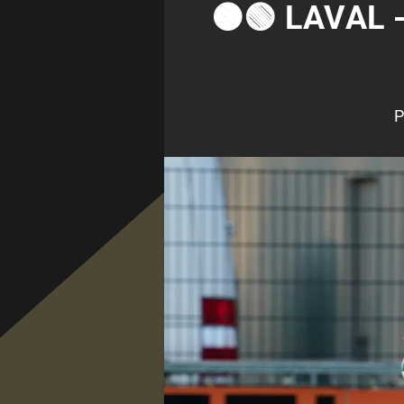
🟠🟢 LAVAL 
P