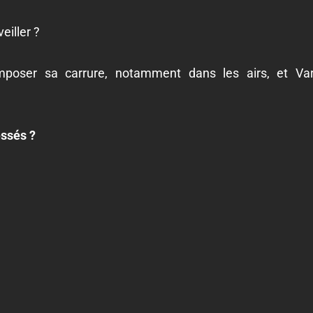
eiller ?
mposer sa carrure, notamment dans les airs, et Va
essés ?