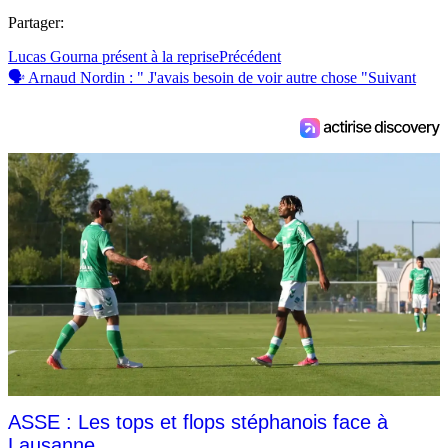
Partager:
Lucas Gourna présent à la reprise
Précédent
🗣 Arnaud Nordin : " J'avais besoin de voir autre chose "
Suivant
ASSE : Les tops et flops stéphanois face à
Lausanne