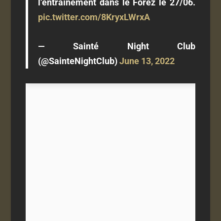
l’entraînement dans le Forez le 27/06.
pic.twitter.com/8KryxLWrxA
— Sainté Night Club
(@SainteNightClub)
June 13, 2022