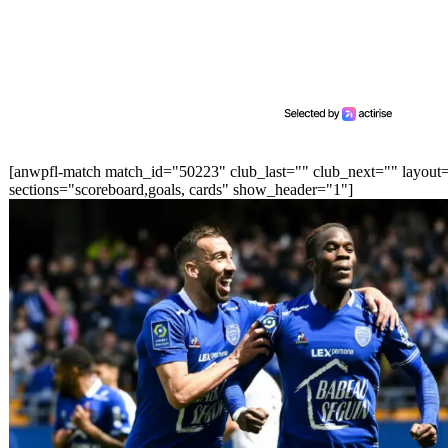
[anwpfl-match match_id="50223" club_last="" club_next="" layout
sections="scoreboard,goals, cards" show_header="1"]