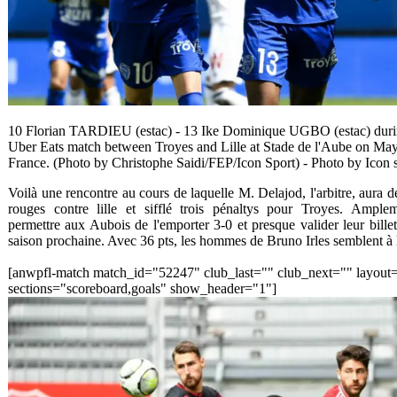
10 Florian TARDIEU (estac) - 13 Ike Dominique UGBO (estac) duri
Uber Eats match between Troyes and Lille at Stade de l'Aube on May
France. (Photo by Christophe Saidi/FEP/Icon Sport) - Photo by Icon 
Voilà une rencontre au cours de laquelle M. Delajod, l'arbitre, aura 
rouges contre lille et sifflé trois pénaltys pour Troyes. Amplem
permettre aux Aubois de l'emporter 3-0 et presque valider leur bille
saison prochaine. Avec 36 pts, les hommes de Bruno Irles semblent à l'
[anwpfl-match match_id="52247" club_last="" club_next="" layout
sections="scoreboard,goals" show_header="1"]