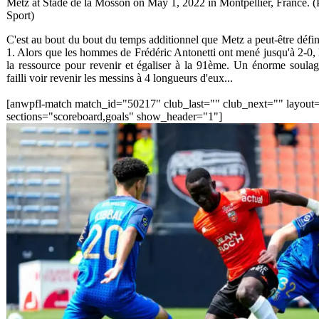
Metz at Stade de la Mosson on May 1, 2022 in Montpellier, France. 
Sport)
C'est au bout du bout du temps additionnel que Metz a peut-être défin
1. Alors que les hommes de Frédéric Antonetti ont mené jusqu'à 2-0, 
la ressource pour revenir et égaliser à la 91ème. Un énorme soulag
failli voir revenir les messins à 4 longueurs d'eux...
[anwpfl-match match_id="50217" club_last="" club_next="" layout
sections="scoreboard,goals" show_header="1"]