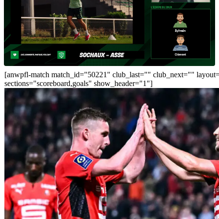
[anwpfl-match match_id="50221" club_last="" club_next="" layout
sections="scoreboard,goals" show_header="1"]