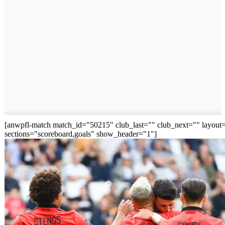
[anwpfl-match match_id="50215" club_last="" club_next="" layout
sections="scoreboard,goals" show_header="1"]