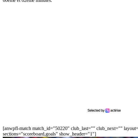
60ème et 62ème minutes.
[anwpfl-match match_id="50220" club_last="" club_next="" layout
sections="scoreboard,goals" show_header="1"]