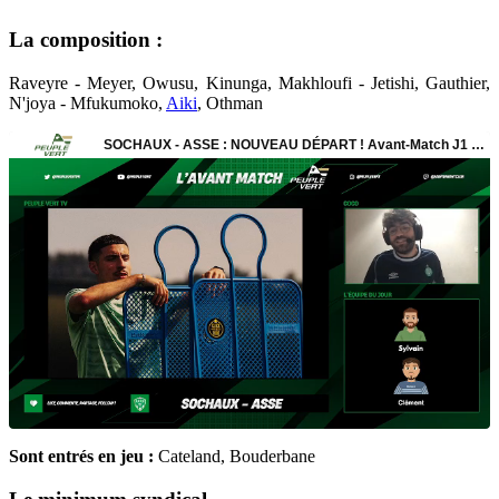
La composition :
Raveyre - Meyer, Owusu, Kinunga, Makhloufi - Jetishi, Gauthier,
N'joya - Mfukumoko,
Aiki
, Othman
Sont entrés en jeu :
Cateland, Bouderbane