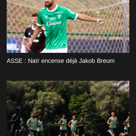
ASSE : Naïr encense déjà Jakob Breum