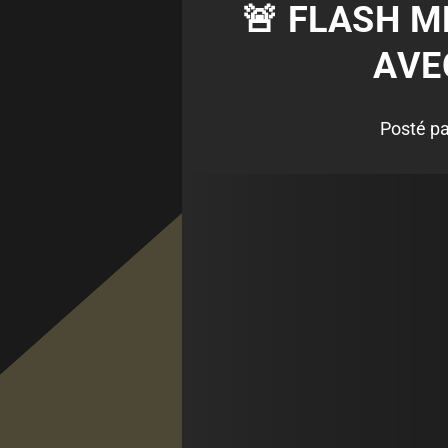
🚨 FLASH M
AVE
Posté p