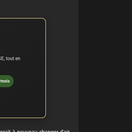
E, tout en
/mois
erait à nouveau changer d'air