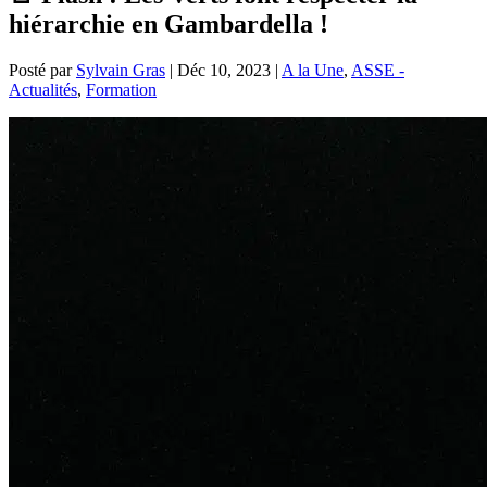
hiérarchie en Gambardella !
Posté par
Sylvain Gras
|
Déc 10, 2023
|
A la Une
,
ASSE -
Actualités
,
Formation